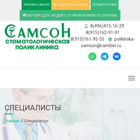
ЗАКАЗАТЬ ЗВОНОК
ЗАПИСАТЬСЯ НА ПРИЕМ
ОСТАВИТЬ ОТЗЫВ
ВЕРСИЯ ДЛЯ ЛЮДЕЙ С ОГРАНИЧЕНИЕМ ПО ЗРЕНИЮ
8(496)415-16-29
8(915)162-91-91
8(915)161-95-55
poliklinika-
samson@rambler.ru
Togg
СПЕЦИАЛИСТЫ
Главная
Специалисты