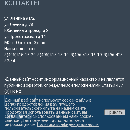
КОНТАКТЫ
ул. Ленина 91/2
ул.Ленина д.78
Юбилейный проезд д.2
ул.Пролетарская д.14
МО, г. Орехово-Зуево
Наши телефоны:
8(496)415-16-29, 8(496)415-15-19, 8(496)415-16-19, 8(496)425-
82-54
-Данный сайт носит информационный характер и не является
публичной офертой, определяемой положениями Статьи 437
(2) ГК РФ.
Данный веб-сайт использует cookie-файлы в
целях предоставления вам лучшего
4.9
— 115 отзывов
4.4
— 61 отзыв
пользовательского опыта на нашем сайте.
Продолжая использовать данный сайт, вы
Принять
соглашаетесь с использованием нами cookie-
файлов. Для получения дополнительной
информации см.
Политика конфиденциальности
.