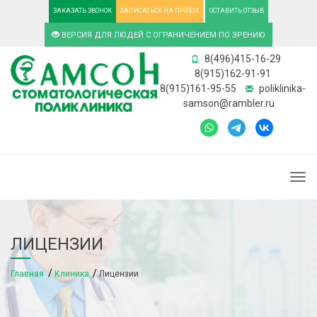
ЗАКАЗАТЬ ЗВОНОК
ЗАПИСАТЬСЯ НА ПРИЕМ
ОСТАВИТЬ ОТЗЫВ
ВЕРСИЯ ДЛЯ ЛЮДЕЙ С ОГРАНИЧЕНИЕМ ПО ЗРЕНИЮ
8(496)415-16-29
8(915)162-91-91
8(915)161-95-55
poliklinika-
samson@rambler.ru
Togg
ЛИЦЕНЗИИ
Главная
Клиника
Лицензии