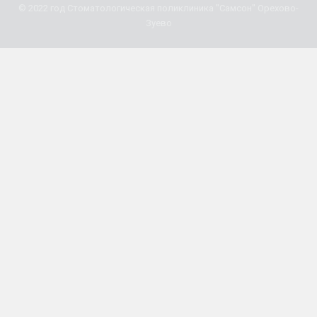
© 2022 год Стоматологическая поликлиника "Самсон" Орехово-
Зуево