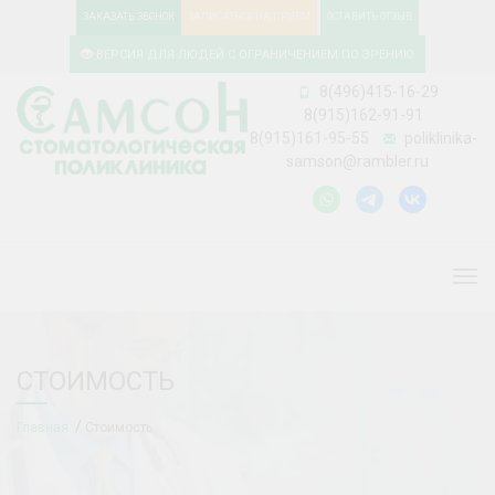
ЗАКАЗАТЬ ЗВОНОК
ЗАПИСАТЬСЯ НА ПРИЕМ
ОСТАВИТЬ ОТЗЫВ
ВЕРСИЯ ДЛЯ ЛЮДЕЙ С ОГРАНИЧЕНИЕМ ПО ЗРЕНИЮ
8(496)415-16-29
8(915)162-91-91
8(915)161-95-55
poliklinika-
samson@rambler.ru
Togg
СТОИМОСТЬ
Главная
Стоимость