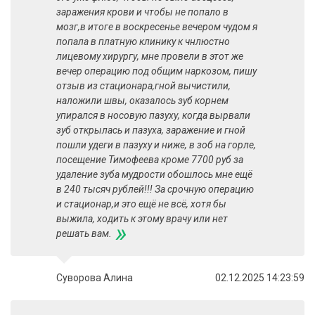
заражения крови и чтобы не попало в
мозг,в итоге в воскресенье вечером чудом я
попала в платную клинику к чнлюстно
лицевому хирургу, мне провели в этот же
вечер операцию под общим наркозом, пишу
отзыв из стационара,гной вычистили,
наложили швы, оказалось зуб корнем
упирался в носовую пазуху, когда вырвали
зуб открылась и пазуха, заражение и гной
пошли удеги в пазуху и ниже, в зоб на горле,
посещение Тимофеева кроме 7700 руб за
удаление зуба мудрости обошлось мне ещё
в 240 тысяч рублей!!! За срочную операцию
и стационар,и это ещё не всё, хотя бы
выжила, ходить к этому врачу или нет
»
решать вам.
Суворова Алина
02.12.2025 14:23:59