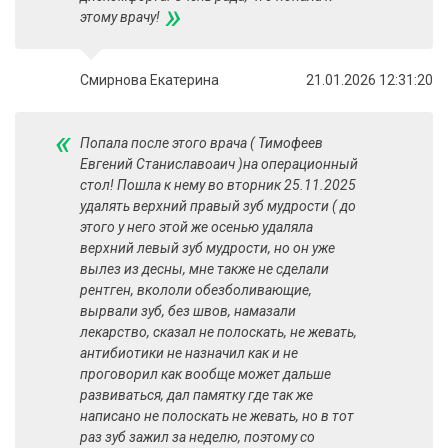
»
этому врачу!
Смирнова Екатерина
21.01.2026 12:31:20
«
Попала после этого врача ( Тимофеев
Евгений Станиславоаич )на операционный
стол! Пошла к нему во вторник 25.11.2025
удалять верхний правый зуб мудрости ( до
этого у него этой же осенью удаляла
верхний левый зуб мудрости, но он уже
вылез из десны, мне также не сделали
рентген, вкололи обезболивающие,
вырвали зуб, без швов, намазали
лекарство, сказал не полоскать, не жевать,
антибиотики не назначил как и не
проговорил как вообще может дальше
развиваться, дал памятку где так же
написано не полоскать не жевать, но в тот
раз зуб зажил за неделю, поэтому со