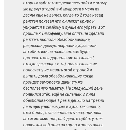
вторым зубом тоже решилась пойти к этому
же врачу) второй зуб мудрости у меня из
десны ещё не вылез, когда-то 2 года назад
рентген показал что он лежит криво и
упирается в семёрку и лучше его убрать, вот
пришла к Тимофееву, мне опять не сделали
рентген, вкололи обезболивающие,
разрезали деснук, вырвали зуб,зашили.
антибиотики не назначил, как будет
протекать выздоровление не сказал (
отек,когда спадет и тд), опять сказал не
полоскать, не жевать этой строной и
выпить дома обезболивающие когда
пройдет заморозка, дали эту же
бесполезную памятку. На следующий день
появился отёк, ещё не сильный, я пила
обезболивающие 1 раз в день,но на третий
день щек упёрлась уже в зубы так сильно,
отёк болел, стал заплывать глаз, приняла
антигистаминное, на 4 день в субботу отек
пошёл как зоб вниз на горло,я попыталась