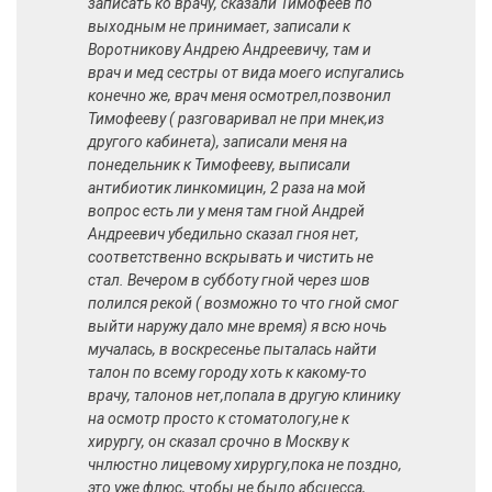
записать ко врачу, сказали Тимофеев по
выходным не принимает, записали к
Воротникову Андрею Андреевичу, там и
врач и мед сестры от вида моего испугались
конечно же, врач меня осмотрел,позвонил
Тимофееву ( разговаривал не при мнек,из
другого кабинета), записали меня на
понедельник к Тимофееву, выписали
антибиотик линкомицин, 2 раза на мой
вопрос есть ли у меня там гной Андрей
Андреевич убедильно сказал гноя нет,
соответственно вскрывать и чистить не
стал. Вечером в субботу гной через шов
полился рекой ( возможно то что гной смог
выйти наружу дало мне время) я всю ночь
мучалась, в воскресенье пыталась найти
талон по всему городу хоть к какому-то
врачу, талонов нет,попала в другую клинику
на осмотр просто к стоматологу,не к
хирургу, он сказал срочно в Москву к
чнлюстно лицевому хирургу,пока не поздно,
это уже флюс, чтобы не было абсцесса,