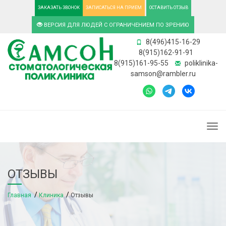
ЗАКАЗАТЬ ЗВОНОК
ЗАПИСАТЬСЯ НА ПРИЕМ
ОСТАВИТЬ ОТЗЫВ
ВЕРСИЯ ДЛЯ ЛЮДЕЙ С ОГРАНИЧЕНИЕМ ПО ЗРЕНИЮ
8(496)415-16-29
8(915)162-91-91
8(915)161-95-55
poliklinika-
samson@rambler.ru
Togg
ОТЗЫВЫ
Главная
Клиника
Отзывы