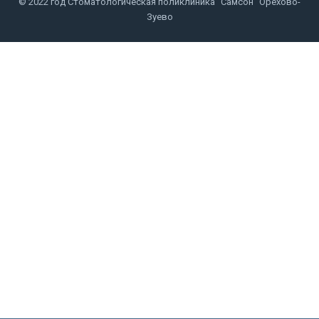
© 2022 год Стоматологическая поликлиника "Самсон" Орехово-
Зуево