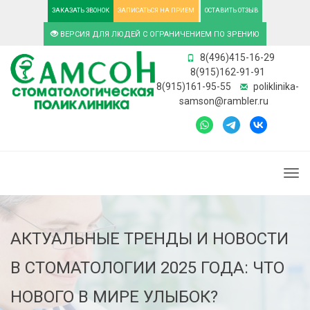
ЗАКАЗАТЬ ЗВОНОК
ЗАПИСАТЬСЯ НА ПРИЕМ
ОСТАВИТЬ ОТЗЫВ
ВЕРСИЯ ДЛЯ ЛЮДЕЙ С ОГРАНИЧЕНИЕМ ПО ЗРЕНИЮ
8(496)415-16-29
8(915)162-91-91
8(915)161-95-55
poliklinika-
samson@rambler.ru
Togg
АКТУАЛЬНЫЕ ТРЕНДЫ И НОВОСТИ
В СТОМАТОЛОГИИ 2025 ГОДА: ЧТО
НОВОГО В МИРЕ УЛЫБОК?