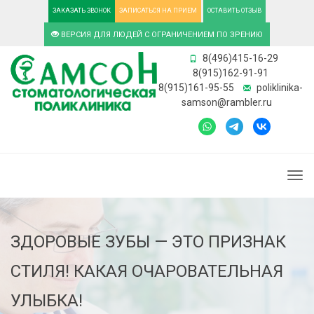
ЗАКАЗАТЬ ЗВОНОК
ЗАПИСАТЬСЯ НА ПРИЕМ
ОСТАВИТЬ ОТЗЫВ
ВЕРСИЯ ДЛЯ ЛЮДЕЙ С ОГРАНИЧЕНИЕМ ПО ЗРЕНИЮ
8(496)415-16-29
8(915)162-91-91
8(915)161-95-55
poliklinika-
samson@rambler.ru
Togg
ЗДОРОВЫЕ ЗУБЫ — ЭТО ПРИЗНАК
СТИЛЯ! КАКАЯ ОЧАРОВАТЕЛЬНАЯ
УЛЫБКА!