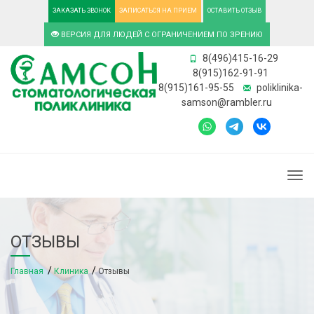
ЗАКАЗАТЬ ЗВОНОК
ЗАПИСАТЬСЯ НА ПРИЕМ
ОСТАВИТЬ ОТЗЫВ
ВЕРСИЯ ДЛЯ ЛЮДЕЙ С ОГРАНИЧЕНИЕМ ПО ЗРЕНИЮ
8(496)415-16-29
8(915)162-91-91
8(915)161-95-55
poliklinika-
samson@rambler.ru
Togg
ОТЗЫВЫ
Главная
Клиника
Отзывы