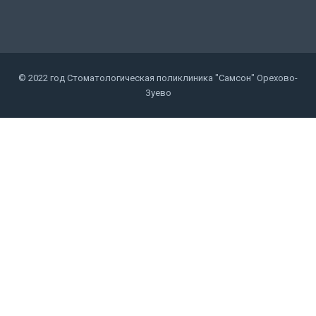
© 2022 год Стоматологическая поликлиника "Самсон" Орехово-
Зуево