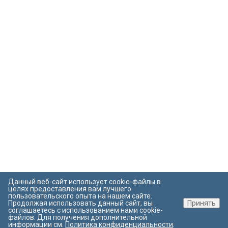
Данный веб-сайт использует cookie-файлы в
целях предоставления вам лучшего
пользовательского опыта на нашем сайте.
Продолжая использовать данный сайт, вы
Принять
соглашаетесь с использованием нами cookie-
файлов. Для получения дополнительной
информации см.
Политика конфиденциальности
.