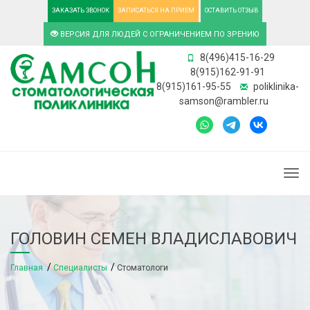
ЗАКАЗАТЬ ЗВОНОК
ЗАПИСАТЬСЯ НА ПРИЕМ
ОСТАВИТЬ ОТЗЫВ
ВЕРСИЯ ДЛЯ ЛЮДЕЙ С ОГРАНИЧЕНИЕМ ПО ЗРЕНИЮ
8(496)415-16-29
8(915)162-91-91
8(915)161-95-55
poliklinika-
samson@rambler.ru
Togg
ГОЛОВИН СЕМЕН ВЛАДИСЛАВОВИЧ
Главная
Специалисты
Стоматологи