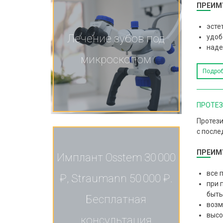
ПРЕИМ
эсте
Лечение зубов под
удоб
наде
микроскопом
Подро
ПРОТЕЗ
Протези
с после
ПРЕИМ
Имплант Osstem 30 000
все 
₽, Straumann 50 000 ₽.
при 
быть
Бесплатная
возм
высо
консультация