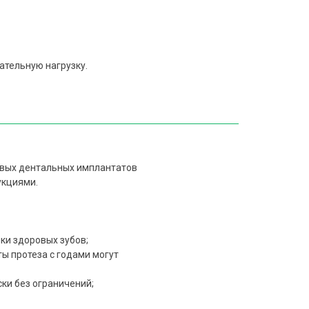
ательную нагрузку.
овых дентальных имплантатов
укциями.
ки здоровых зубов;
ы протеза с годами могут
ски без ограничений;