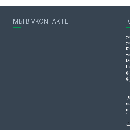
МЫ В VKONTAKTE
ул
у
Ю
у
М
Н
8(
8
-
я
п
4