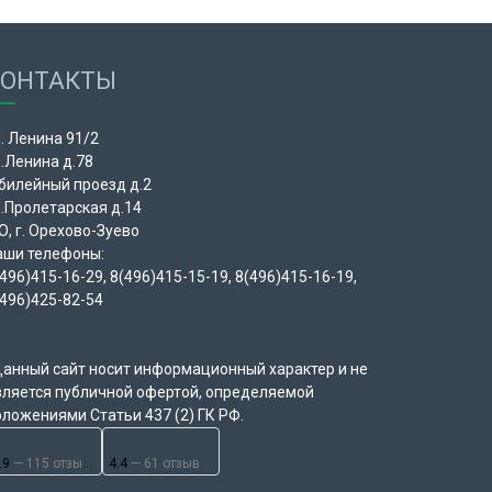
КОНТАКТЫ
. Ленина 91/2
л.Ленина д.78
билейный проезд д.2
л.Пролетарская д.14
О, г. Орехово-Зуево
аши телефоны:
496)415-16-29, 8(496)415-15-19, 8(496)415-16-19,
(496)425-82-54
Данный сайт носит информационный характер и не
вляется публичной офертой, определяемой
оложениями Статьи 437 (2) ГК РФ.
.9
— 115 отзывов
4.4
— 61 отзыв