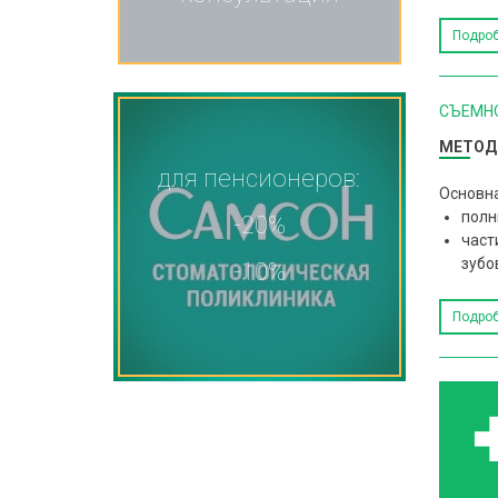
Подро
СЪЕМНО
МЕТОД
для пенсионеров:
Основна
полн
-20%
част
зубо
-10%
Подро