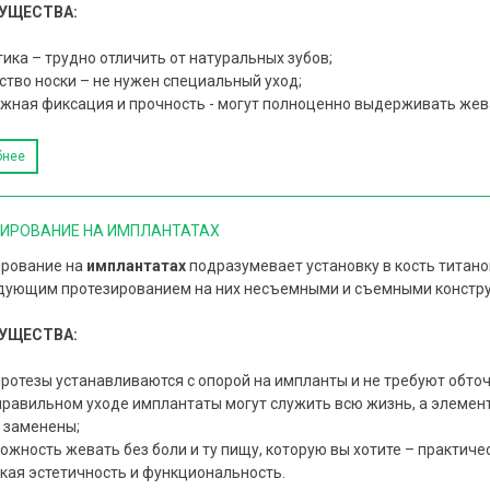
УЩЕСТВА:
тика – трудно отличить от натуральных зубов;
ство носки – не нужен специальный уход;
жная фиксация и прочность - могут полноценно выдерживать жев
бнее
ИРОВАНИЕ НА ИМПЛАНТАТАХ
рование на
имплантатах
подразумевает установку в кость титан
дующим протезированием на них несъемными и съемными констр
УЩЕСТВА:
протезы устанавливаются с опорой на импланты и не требуют обточ
правильном уходе имплантаты могут служить всю жизнь, а элемент
 заменены;
ожность жевать без боли и ту пищу, которую вы хотите – практиче
кая эстетичность и функциональность.